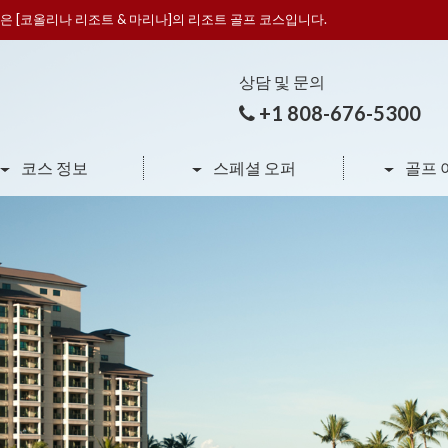
은 [코올리나 리조트 & 마리나]의 리조트 골프 코스입니다.
상담 및 문의
+1 808-676-5300
코스 정보
스페셜 오퍼
골프 