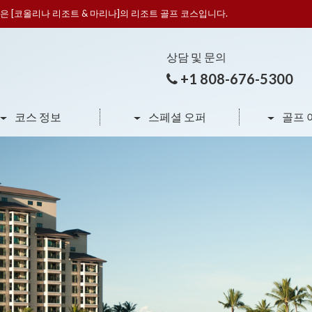
은 [코올리나 리조트 & 마리나]의 리조트 골프 코스입니다.
상담 및 문의
+1 808-676-5300
코스 정보
스페셜 오퍼
골프 